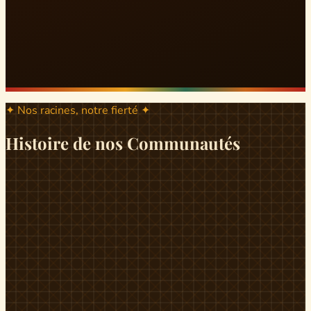
✦ Nos racines, notre fierté ✦
Histoire de nos Communautés
ND
ndikiniméki
Origines
Berceau historique du peuple Banen, Ndikiniméki est