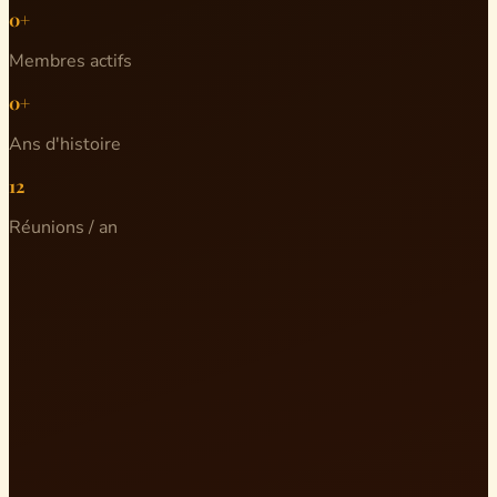
0+
Membres actifs
0+
Ans d'histoire
12
Réunions / an