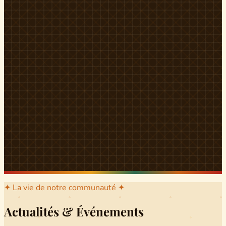
l'arrondissement mère dont sont issus les grands clans qui
ont peuplé Yingui et Nitoukou. Peuple acéphale et fier,
chaque
Munen
régnait sur sa colline en homme libre
Ifeyu
, gouverné non par un roi mais par un patriarche-
devin, garant de la destinée collective.
Traditions
La langue du pays est le
Tunen
, parlée par tous les Banen
et déclinée en plusieurs dialectes selon les cantons. Le
pays Banen s'étend des confins d'Iboutoul au nord
jusqu'aux terres d'Indik Biakat au sud, formant un espace
culturel homogène et cohérent. Aujourd'hui, des cours
de
Tunen
sont dispensés dans les établissements
secondaires de Ndikinimeki, articulés en trois variantes :
Alinga, Toboagn et Fombo pour couvrir l'ensemble des
locuteurs Banen.
Découvrir Ndiki →
✦ La vie de notre communauté ✦
Actualités & Événements