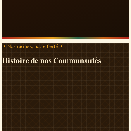
✦ Nos racines, notre fierté ✦
Histoire de nos Communautés
ND
ndikiniméki
Origines
Berceau historique du peuple Banen, Ndikiniméki est