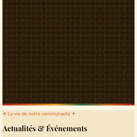
l'arrondissement mère dont sont issus les grands clans qui
ont peuplé Yingui et Nitoukou. Peuple acéphale et fier,
chaque
Munen
régnait sur sa colline en homme libre
Ifeyu
, gouverné non par un roi mais par un patriarche-
devin, garant de la destinée collective.
Traditions
La langue du pays est le
Tunen
, parlée par tous les Banen
et déclinée en plusieurs dialectes selon les cantons. Le
pays Banen s'étend des confins d'Iboutoul au nord
jusqu'aux terres d'Indik Biakat au sud, formant un espace
culturel homogène et cohérent. Aujourd'hui, des cours
de
Tunen
sont dispensés dans les établissements
secondaires de Ndikinimeki, articulés en trois variantes :
Alinga, Toboagn et Fombo pour couvrir l'ensemble des
locuteurs Banen.
Découvrir Ndiki →
✦ La vie de notre communauté ✦
Actualités & Événements