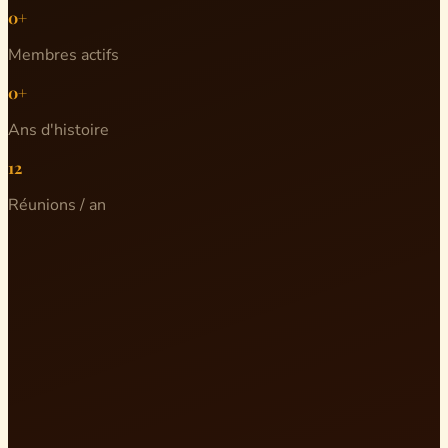
0+
Membres actifs
0+
Ans d'histoire
12
Réunions / an