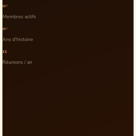
0+
Membres actifs
0+
Ans d'histoire
12
Réunions / an