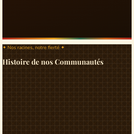
✦ Nos racines, notre fierté ✦
Histoire de nos Communautés
ND
ndikiniméki
Origines
Berceau historique du peuple Banen, Ndikiniméki est