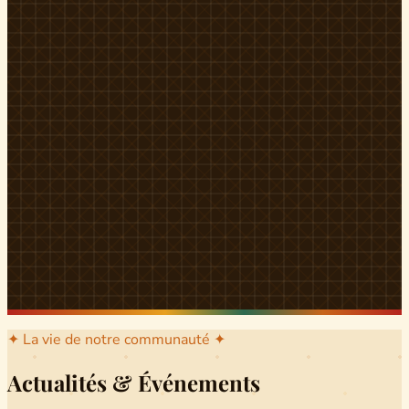
l'arrondissement mère dont sont issus les grands clans qui
ont peuplé Yingui et Nitoukou. Peuple acéphale et fier,
chaque
Munen
régnait sur sa colline en homme libre
Ifeyu
, gouverné non par un roi mais par un patriarche-
devin, garant de la destinée collective.
Traditions
La langue du pays est le
Tunen
, parlée par tous les Banen
et déclinée en plusieurs dialectes selon les cantons. Le
pays Banen s'étend des confins d'Iboutoul au nord
jusqu'aux terres d'Indik Biakat au sud, formant un espace
culturel homogène et cohérent. Aujourd'hui, des cours
de
Tunen
sont dispensés dans les établissements
secondaires de Ndikinimeki, articulés en trois variantes :
Alinga, Toboagn et Fombo pour couvrir l'ensemble des
locuteurs Banen.
Découvrir Ndiki →
✦ La vie de notre communauté ✦
Actualités & Événements