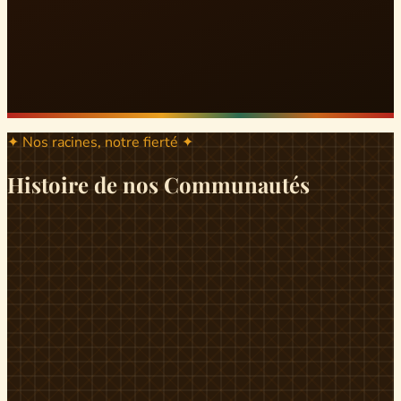
✦ Nos racines, notre fierté ✦
Histoire de nos Communautés
ND
ndikiniméki
Origines
Berceau historique du peuple Banen, Ndikiniméki est