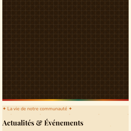
l'arrondissement mère dont sont issus les grands clans qui
ont peuplé Yingui et Nitoukou. Peuple acéphale et fier,
chaque
Munen
régnait sur sa colline en homme libre
Ifeyu
, gouverné non par un roi mais par un patriarche-
devin, garant de la destinée collective.
Traditions
La langue du pays est le
Tunen
, parlée par tous les Banen
et déclinée en plusieurs dialectes selon les cantons. Le
pays Banen s'étend des confins d'Iboutoul au nord
jusqu'aux terres d'Indik Biakat au sud, formant un espace
culturel homogène et cohérent. Aujourd'hui, des cours
de
Tunen
sont dispensés dans les établissements
secondaires de Ndikinimeki, articulés en trois variantes :
Alinga, Toboagn et Fombo pour couvrir l'ensemble des
locuteurs Banen.
Découvrir Ndiki →
✦ La vie de notre communauté ✦
Actualités & Événements