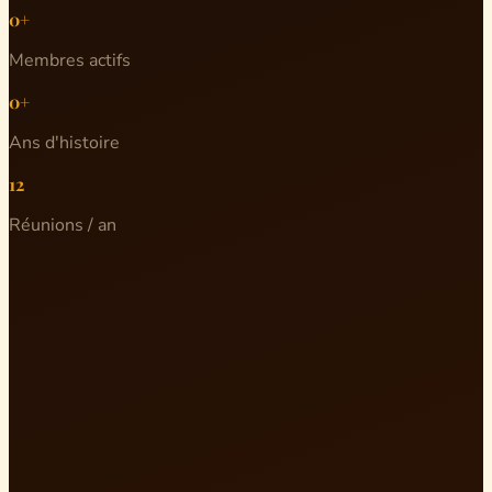
0+
Membres actifs
0+
Ans d'histoire
12
Réunions / an