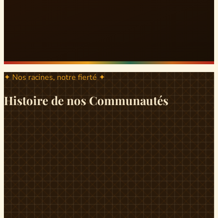
✦ Nos racines, notre fierté ✦
Histoire de nos Communautés
ND
ndikiniméki
Origines
Berceau historique du peuple Banen, Ndikiniméki est