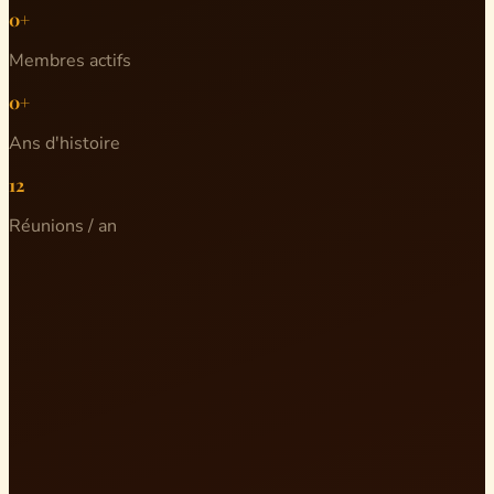
0+
Membres actifs
0+
Ans d'histoire
12
Réunions / an