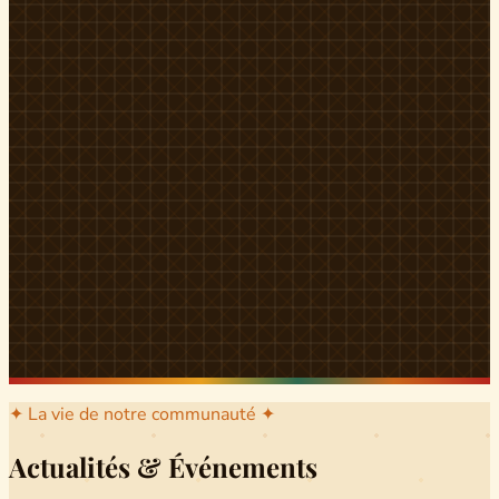
l'arrondissement mère dont sont issus les grands clans qui
ont peuplé Yingui et Nitoukou. Peuple acéphale et fier,
chaque
Munen
régnait sur sa colline en homme libre
Ifeyu
, gouverné non par un roi mais par un patriarche-
devin, garant de la destinée collective.
Traditions
La langue du pays est le
Tunen
, parlée par tous les Banen
et déclinée en plusieurs dialectes selon les cantons. Le
pays Banen s'étend des confins d'Iboutoul au nord
jusqu'aux terres d'Indik Biakat au sud, formant un espace
culturel homogène et cohérent. Aujourd'hui, des cours
de
Tunen
sont dispensés dans les établissements
secondaires de Ndikinimeki, articulés en trois variantes :
Alinga, Toboagn et Fombo pour couvrir l'ensemble des
locuteurs Banen.
Découvrir Ndiki →
✦ La vie de notre communauté ✦
Actualités & Événements