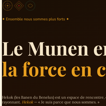
✦ Ensemble nous sommes plus forts ✦
Le Munen e
la force en
Hekok (les Banen du Benelux) est un espace de rencontre, 
rayonnant.
Hekok
— « Je suis parce que nous sommes. »