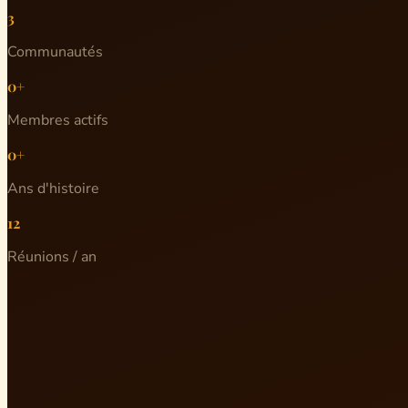
3
Communautés
0+
Membres actifs
0+
Ans d'histoire
12
Réunions / an