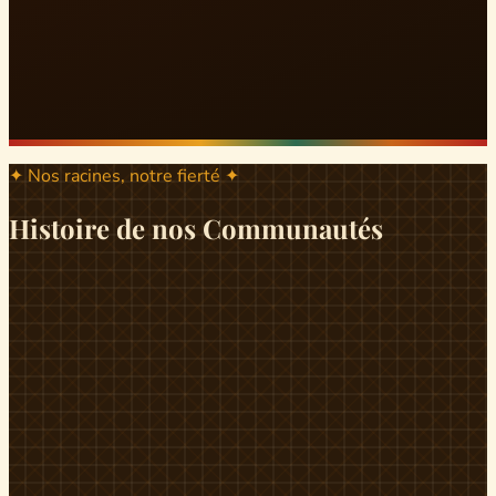
✦ Nos racines, notre fierté ✦
Histoire de nos Communautés
ND
ndikiniméki
Origines
Berceau historique du peuple Banen, Ndikiniméki est