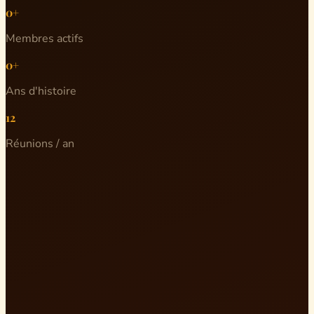
0+
Membres actifs
0+
Ans d'histoire
12
Réunions / an