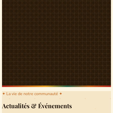
l'arrondissement mère dont sont issus les grands clans qui
ont peuplé Yingui et Nitoukou. Peuple acéphale et fier,
chaque
Munen
régnait sur sa colline en homme libre
Ifeyu
, gouverné non par un roi mais par un patriarche-
devin, garant de la destinée collective.
Traditions
La langue du pays est le
Tunen
, parlée par tous les Banen
et déclinée en plusieurs dialectes selon les cantons. Le
pays Banen s'étend des confins d'Iboutoul au nord
jusqu'aux terres d'Indik Biakat au sud, formant un espace
culturel homogène et cohérent. Aujourd'hui, des cours
de
Tunen
sont dispensés dans les établissements
secondaires de Ndikinimeki, articulés en trois variantes :
Alinga, Toboagn et Fombo pour couvrir l'ensemble des
locuteurs Banen.
Découvrir Ndiki →
✦ La vie de notre communauté ✦
Actualités & Événements