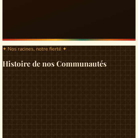
✦ Nos racines, notre fierté ✦
Histoire de nos Communautés
ND
ndikiniméki
Origines
Berceau historique du peuple Banen, Ndikiniméki est