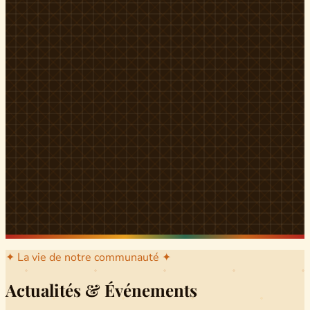
l'arrondissement mère dont sont issus les grands clans qui
ont peuplé Yingui et Nitoukou. Peuple acéphale et fier,
chaque
Munen
régnait sur sa colline en homme libre
Ifeyu
, gouverné non par un roi mais par un patriarche-
devin, garant de la destinée collective.
Traditions
La langue du pays est le
Tunen
, parlée par tous les Banen
et déclinée en plusieurs dialectes selon les cantons. Le
pays Banen s'étend des confins d'Iboutoul au nord
jusqu'aux terres d'Indik Biakat au sud, formant un espace
culturel homogène et cohérent. Aujourd'hui, des cours
de
Tunen
sont dispensés dans les établissements
secondaires de Ndikinimeki, articulés en trois variantes :
Alinga, Toboagn et Fombo pour couvrir l'ensemble des
locuteurs Banen.
Découvrir Ndiki →
✦ La vie de notre communauté ✦
Actualités & Événements