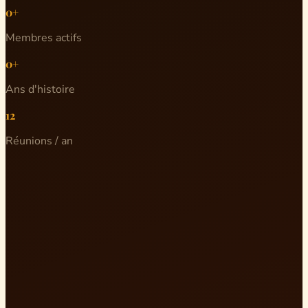
0+
Membres actifs
0+
Ans d'histoire
12
Réunions / an