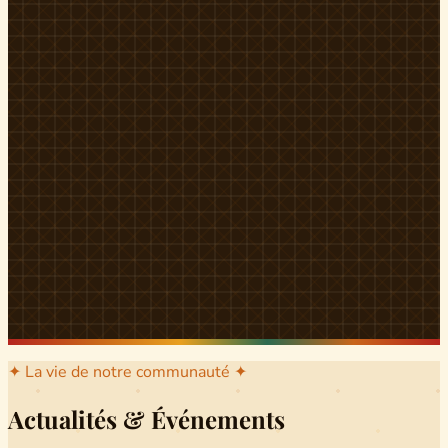
l'arrondissement mère dont sont issus les grands clans qui
ont peuplé Yingui et Nitoukou. Peuple acéphale et fier,
chaque
Munen
régnait sur sa colline en homme libre
Ifeyu
, gouverné non par un roi mais par un patriarche-
devin, garant de la destinée collective.
Traditions
La langue du pays est le
Tunen
, parlée par tous les Banen
et déclinée en plusieurs dialectes selon les cantons. Le
pays Banen s'étend des confins d'Iboutoul au nord
jusqu'aux terres d'Indik Biakat au sud, formant un espace
culturel homogène et cohérent. Aujourd'hui, des cours
de
Tunen
sont dispensés dans les établissements
secondaires de Ndikinimeki, articulés en trois variantes :
Alinga, Toboagn et Fombo pour couvrir l'ensemble des
locuteurs Banen.
Découvrir Ndiki →
✦ La vie de notre communauté ✦
Actualités & Événements