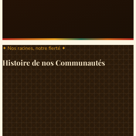
✦ Nos racines, notre fierté ✦
Histoire de nos Communautés
ND
ndikiniméki
Origines
Berceau historique du peuple Banen, Ndikiniméki est