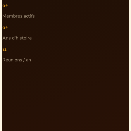
0+
Membres actifs
0+
Ans d'histoire
12
Réunions / an