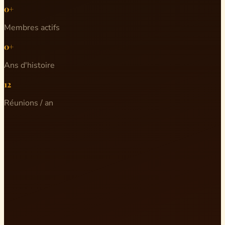
0+
Membres actifs
0+
Ans d'histoire
12
Réunions / an