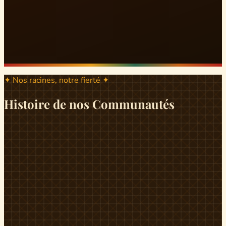
✦ Nos racines, notre fierté ✦
Histoire de nos Communautés
ND
ndikiniméki
Origines
Berceau historique du peuple Banen, Ndikiniméki est