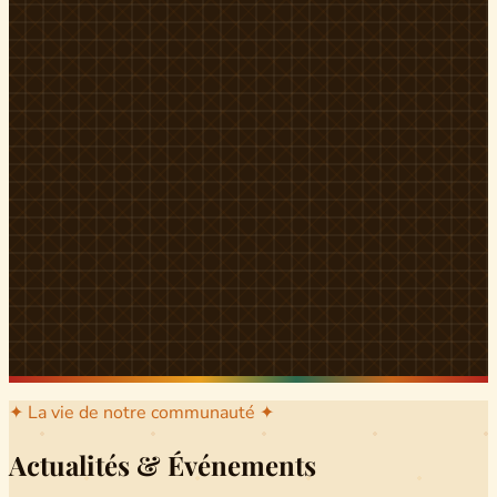
l'arrondissement mère dont sont issus les grands clans qui
ont peuplé Yingui et Nitoukou. Peuple acéphale et fier,
chaque
Munen
régnait sur sa colline en homme libre
Ifeyu
, gouverné non par un roi mais par un patriarche-
devin, garant de la destinée collective.
Traditions
La langue du pays est le
Tunen
, parlée par tous les Banen
et déclinée en plusieurs dialectes selon les cantons. Le
pays Banen s'étend des confins d'Iboutoul au nord
jusqu'aux terres d'Indik Biakat au sud, formant un espace
culturel homogène et cohérent. Aujourd'hui, des cours
de
Tunen
sont dispensés dans les établissements
secondaires de Ndikinimeki, articulés en trois variantes :
Alinga, Toboagn et Fombo pour couvrir l'ensemble des
locuteurs Banen.
Découvrir Ndiki →
✦ La vie de notre communauté ✦
Actualités & Événements