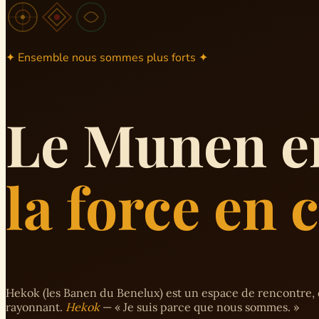
✦ Ensemble nous sommes plus forts ✦
Le Munen e
la force en
Hekok (les Banen du Benelux) est un espace de rencontre, 
rayonnant.
Hekok
— « Je suis parce que nous sommes. »