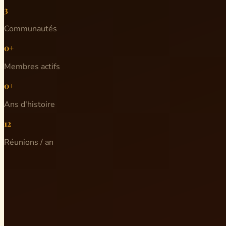
3
Communautés
0+
Membres actifs
0+
Ans d'histoire
12
Réunions / an