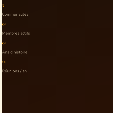
3
Communautés
0+
Membres actifs
0+
Ans d'histoire
12
Réunions / an