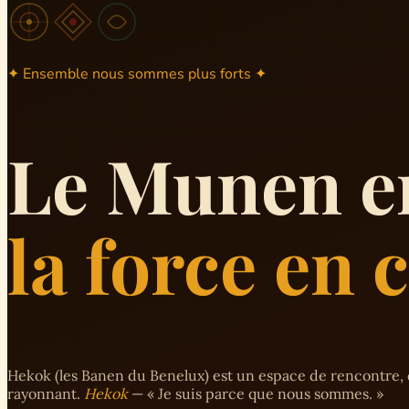
✦ Ensemble nous sommes plus forts ✦
Le Munen e
la force en
Hekok (les Banen du Benelux) est un espace de rencontre, 
rayonnant.
Hekok
— « Je suis parce que nous sommes. »