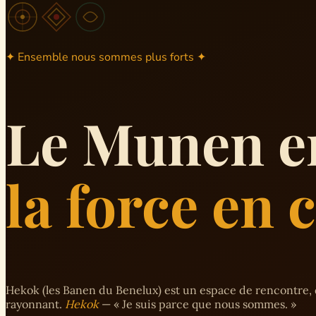
✦ Ensemble nous sommes plus forts ✦
Le Munen e
la force en
Hekok (les Banen du Benelux) est un espace de rencontre, 
rayonnant.
Hekok
— « Je suis parce que nous sommes. »