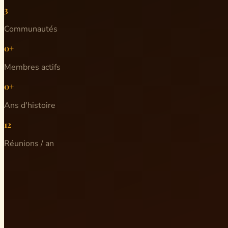
3
Communautés
0+
Membres actifs
0+
Ans d'histoire
12
Réunions / an