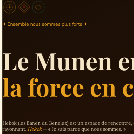
✦ Ensemble nous sommes plus forts ✦
Le Munen e
la force en
Hekok (les Banen du Benelux) est un espace de rencontre, 
rayonnant.
Hekok
— « Je suis parce que nous sommes. »