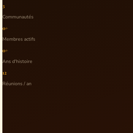
3
Communautés
0+
Membres actifs
0+
Ans d'histoire
12
Réunions / an