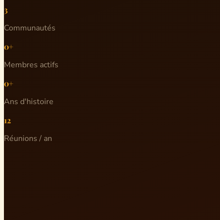
3
Communautés
0+
Membres actifs
0+
Ans d'histoire
12
Réunions / an