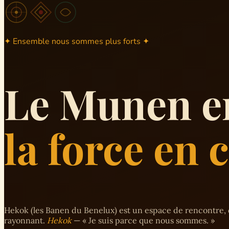
✦ Ensemble nous sommes plus forts ✦
Le Munen e
la force en
Hekok (les Banen du Benelux) est un espace de rencontre, 
rayonnant.
Hekok
— « Je suis parce que nous sommes. »