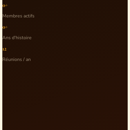
0+
Membres actifs
0+
Ans d'histoire
12
Réunions / an