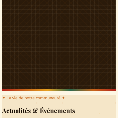
l'arrondissement mère dont sont issus les grands clans qui
ont peuplé Yingui et Nitoukou. Peuple acéphale et fier,
chaque
Munen
régnait sur sa colline en homme libre
Ifeyu
, gouverné non par un roi mais par un patriarche-
devin, garant de la destinée collective.
Traditions
La langue du pays est le
Tunen
, parlée par tous les Banen
et déclinée en plusieurs dialectes selon les cantons. Le
pays Banen s'étend des confins d'Iboutoul au nord
jusqu'aux terres d'Indik Biakat au sud, formant un espace
culturel homogène et cohérent. Aujourd'hui, des cours
de
Tunen
sont dispensés dans les établissements
secondaires de Ndikinimeki, articulés en trois variantes :
Alinga, Toboagn et Fombo pour couvrir l'ensemble des
locuteurs Banen.
Découvrir Ndiki →
✦ La vie de notre communauté ✦
Actualités & Événements