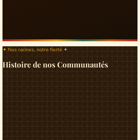
✦ Nos racines, notre fierté ✦
Histoire de nos Communautés
ND
ndikiniméki
Origines
Berceau historique du peuple Banen, Ndikiniméki est