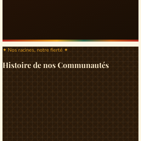
✦ Nos racines, notre fierté ✦
Histoire de nos Communautés
ND
ndikiniméki
Origines
Berceau historique du peuple Banen, Ndikiniméki est