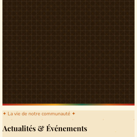
l'arrondissement mère dont sont issus les grands clans qui
ont peuplé Yingui et Nitoukou. Peuple acéphale et fier,
chaque
Munen
régnait sur sa colline en homme libre
Ifeyu
, gouverné non par un roi mais par un patriarche-
devin, garant de la destinée collective.
Traditions
La langue du pays est le
Tunen
, parlée par tous les Banen
et déclinée en plusieurs dialectes selon les cantons. Le
pays Banen s'étend des confins d'Iboutoul au nord
jusqu'aux terres d'Indik Biakat au sud, formant un espace
culturel homogène et cohérent. Aujourd'hui, des cours
de
Tunen
sont dispensés dans les établissements
secondaires de Ndikinimeki, articulés en trois variantes :
Alinga, Toboagn et Fombo pour couvrir l'ensemble des
locuteurs Banen.
Découvrir Ndiki →
✦ La vie de notre communauté ✦
Actualités & Événements