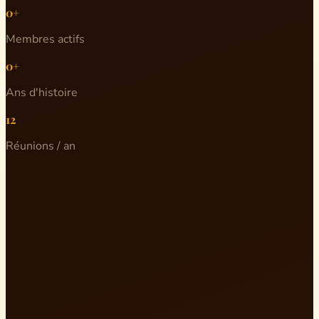
0+
Membres actifs
0+
Ans d'histoire
12
Réunions / an