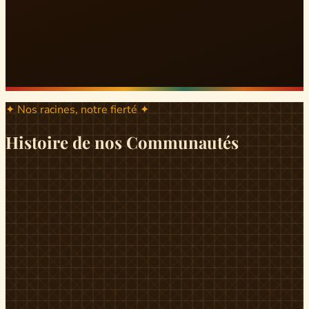
✦ Nos racines, notre fierté ✦
Histoire de nos Communautés
ND
ndikiniméki
Origines
Berceau historique du peuple Banen, Ndikiniméki est