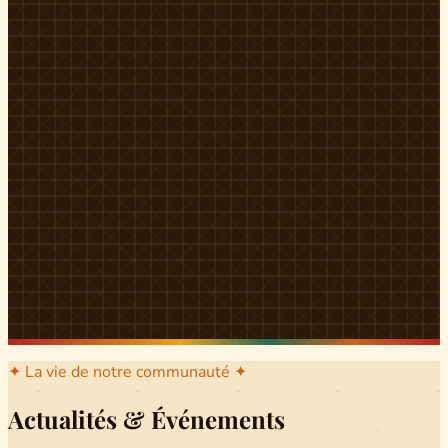
l'arrondissement mère dont sont issus les grands clans qui
ont peuplé Yingui et Nitoukou. Peuple acéphale et fier,
chaque
Munen
régnait sur sa colline en homme libre
Ifeyu
, gouverné non par un roi mais par un patriarche-
devin, garant de la destinée collective.
Traditions
La langue du pays est le
Tunen
, parlée par tous les Banen
et déclinée en plusieurs dialectes selon les cantons. Le
pays Banen s'étend des confins d'Iboutoul au nord
jusqu'aux terres d'Indik Biakat au sud, formant un espace
culturel homogène et cohérent. Aujourd'hui, des cours
de
Tunen
sont dispensés dans les établissements
secondaires de Ndikinimeki, articulés en trois variantes :
Alinga, Toboagn et Fombo pour couvrir l'ensemble des
locuteurs Banen.
Découvrir Ndiki →
✦ La vie de notre communauté ✦
Actualités & Événements