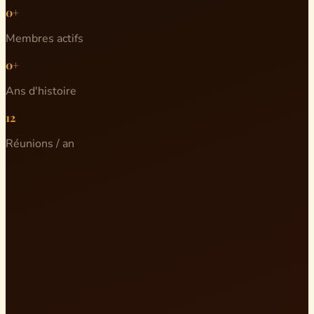
0+
Membres actifs
0+
Ans d'histoire
12
Réunions / an