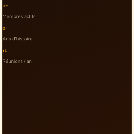
0+
Membres actifs
0+
Ans d'histoire
12
Réunions / an