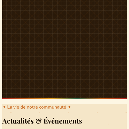
l'arrondissement mère dont sont issus les grands clans qui
ont peuplé Yingui et Nitoukou. Peuple acéphale et fier,
chaque
Munen
régnait sur sa colline en homme libre
Ifeyu
, gouverné non par un roi mais par un patriarche-
devin, garant de la destinée collective.
Traditions
La langue du pays est le
Tunen
, parlée par tous les Banen
et déclinée en plusieurs dialectes selon les cantons. Le
pays Banen s'étend des confins d'Iboutoul au nord
jusqu'aux terres d'Indik Biakat au sud, formant un espace
culturel homogène et cohérent. Aujourd'hui, des cours
de
Tunen
sont dispensés dans les établissements
secondaires de Ndikinimeki, articulés en trois variantes :
Alinga, Toboagn et Fombo pour couvrir l'ensemble des
locuteurs Banen.
Découvrir Ndiki →
✦ La vie de notre communauté ✦
Actualités & Événements