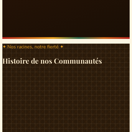
✦ Nos racines, notre fierté ✦
Histoire de nos Communautés
ND
ndikiniméki
Origines
Berceau historique du peuple Banen, Ndikiniméki est