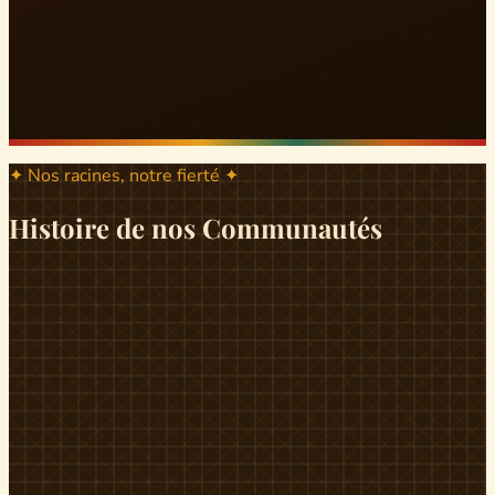
✦ Nos racines, notre fierté ✦
Histoire de nos Communautés
ND
ndikiniméki
Origines
Berceau historique du peuple Banen, Ndikiniméki est