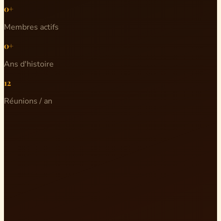
0+
Membres actifs
0+
Ans d'histoire
12
Réunions / an