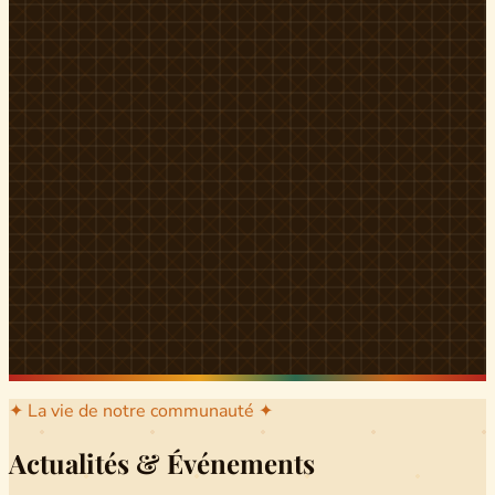
l'arrondissement mère dont sont issus les grands clans qui
ont peuplé Yingui et Nitoukou. Peuple acéphale et fier,
chaque
Munen
régnait sur sa colline en homme libre
Ifeyu
, gouverné non par un roi mais par un patriarche-
devin, garant de la destinée collective.
Traditions
La langue du pays est le
Tunen
, parlée par tous les Banen
et déclinée en plusieurs dialectes selon les cantons. Le
pays Banen s'étend des confins d'Iboutoul au nord
jusqu'aux terres d'Indik Biakat au sud, formant un espace
culturel homogène et cohérent. Aujourd'hui, des cours
de
Tunen
sont dispensés dans les établissements
secondaires de Ndikinimeki, articulés en trois variantes :
Alinga, Toboagn et Fombo pour couvrir l'ensemble des
locuteurs Banen.
Découvrir Ndiki →
✦ La vie de notre communauté ✦
Actualités & Événements