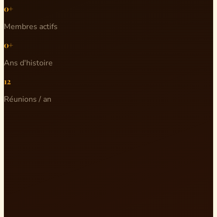
0+
Membres actifs
0+
Ans d'histoire
12
Réunions / an