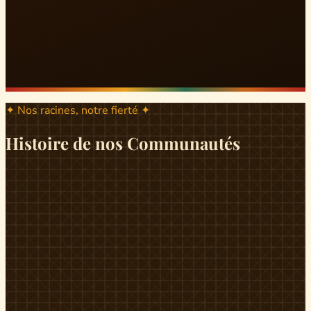
✦ Nos racines, notre fierté ✦
Histoire de nos Communautés
ND
ndikiniméki
Origines
Berceau historique du peuple Banen, Ndikiniméki est