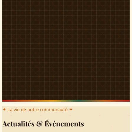
l'arrondissement mère dont sont issus les grands clans qui
ont peuplé Yingui et Nitoukou. Peuple acéphale et fier,
chaque
Munen
régnait sur sa colline en homme libre
Ifeyu
, gouverné non par un roi mais par un patriarche-
devin, garant de la destinée collective.
Traditions
La langue du pays est le
Tunen
, parlée par tous les Banen
et déclinée en plusieurs dialectes selon les cantons. Le
pays Banen s'étend des confins d'Iboutoul au nord
jusqu'aux terres d'Indik Biakat au sud, formant un espace
culturel homogène et cohérent. Aujourd'hui, des cours
de
Tunen
sont dispensés dans les établissements
secondaires de Ndikinimeki, articulés en trois variantes :
Alinga, Toboagn et Fombo pour couvrir l'ensemble des
locuteurs Banen.
Découvrir Ndiki →
✦ La vie de notre communauté ✦
Actualités & Événements