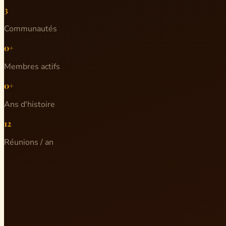
3
Communautés
0+
Membres actifs
0+
Ans d'histoire
12
Réunions / an