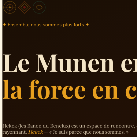
✦ Ensemble nous sommes plus forts ✦
Le Munen e
la force en
Hekok (les Banen du Benelux) est un espace de rencontre, 
rayonnant.
Hekok
— « Je suis parce que nous sommes. »