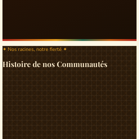
✦ Nos racines, notre fierté ✦
Histoire de nos Communautés
ND
ndikiniméki
Origines
Berceau historique du peuple Banen, Ndikiniméki est