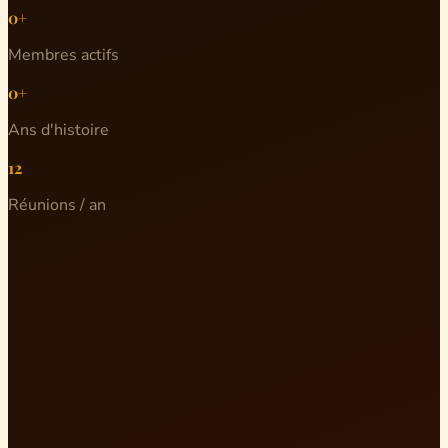
0+
Membres actifs
0+
Ans d'histoire
12
Réunions / an