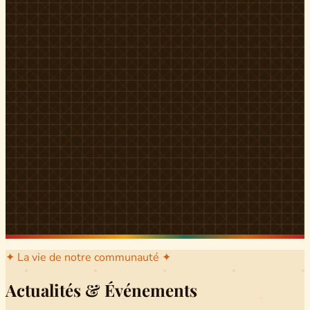
l'arrondissement mère dont sont issus les grands clans qui
ont peuplé Yingui et Nitoukou. Peuple acéphale et fier,
chaque
Munen
régnait sur sa colline en homme libre
Ifeyu
, gouverné non par un roi mais par un patriarche-
devin, garant de la destinée collective.
Traditions
La langue du pays est le
Tunen
, parlée par tous les Banen
et déclinée en plusieurs dialectes selon les cantons. Le
pays Banen s'étend des confins d'Iboutoul au nord
jusqu'aux terres d'Indik Biakat au sud, formant un espace
culturel homogène et cohérent. Aujourd'hui, des cours
de
Tunen
sont dispensés dans les établissements
secondaires de Ndikinimeki, articulés en trois variantes :
Alinga, Toboagn et Fombo pour couvrir l'ensemble des
locuteurs Banen.
Découvrir Ndiki →
✦ La vie de notre communauté ✦
Actualités & Événements