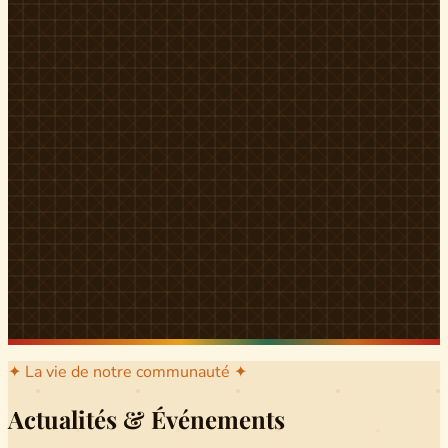
l'arrondissement mère dont sont issus les grands clans qui
ont peuplé Yingui et Nitoukou. Peuple acéphale et fier,
chaque
Munen
régnait sur sa colline en homme libre
Ifeyu
, gouverné non par un roi mais par un patriarche-
devin, garant de la destinée collective.
Traditions
La langue du pays est le
Tunen
, parlée par tous les Banen
et déclinée en plusieurs dialectes selon les cantons. Le
pays Banen s'étend des confins d'Iboutoul au nord
jusqu'aux terres d'Indik Biakat au sud, formant un espace
culturel homogène et cohérent. Aujourd'hui, des cours
de
Tunen
sont dispensés dans les établissements
secondaires de Ndikinimeki, articulés en trois variantes :
Alinga, Toboagn et Fombo pour couvrir l'ensemble des
locuteurs Banen.
Découvrir Ndiki →
✦ La vie de notre communauté ✦
Actualités & Événements