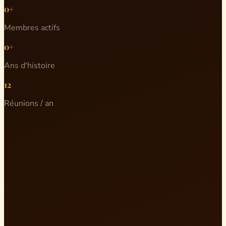
0+
Membres actifs
0+
Ans d'histoire
12
Réunions / an