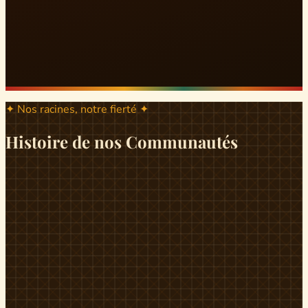
✦ Nos racines, notre fierté ✦
Histoire de nos Communautés
ND
ndikiniméki
Origines
Berceau historique du peuple Banen, Ndikiniméki est