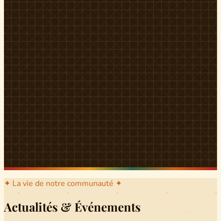
l'arrondissement mère dont sont issus les grands clans qui
ont peuplé Yingui et Nitoukou. Peuple acéphale et fier,
chaque
Munen
régnait sur sa colline en homme libre
Ifeyu
, gouverné non par un roi mais par un patriarche-
devin, garant de la destinée collective.
Traditions
La langue du pays est le
Tunen
, parlée par tous les Banen
et déclinée en plusieurs dialectes selon les cantons. Le
pays Banen s'étend des confins d'Iboutoul au nord
jusqu'aux terres d'Indik Biakat au sud, formant un espace
culturel homogène et cohérent. Aujourd'hui, des cours
de
Tunen
sont dispensés dans les établissements
secondaires de Ndikinimeki, articulés en trois variantes :
Alinga, Toboagn et Fombo pour couvrir l'ensemble des
locuteurs Banen.
Découvrir Ndiki →
✦ La vie de notre communauté ✦
Actualités & Événements