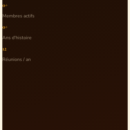
0+
Membres actifs
0+
Ans d'histoire
12
Réunions / an