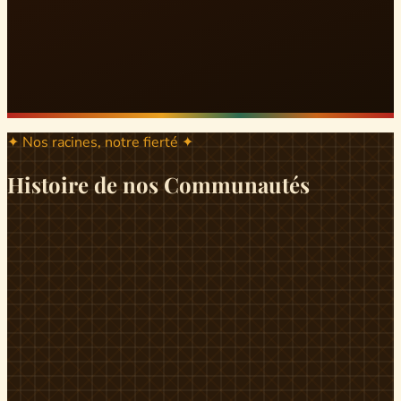
✦ Nos racines, notre fierté ✦
Histoire de nos Communautés
ND
ndikiniméki
Origines
Berceau historique du peuple Banen, Ndikiniméki est