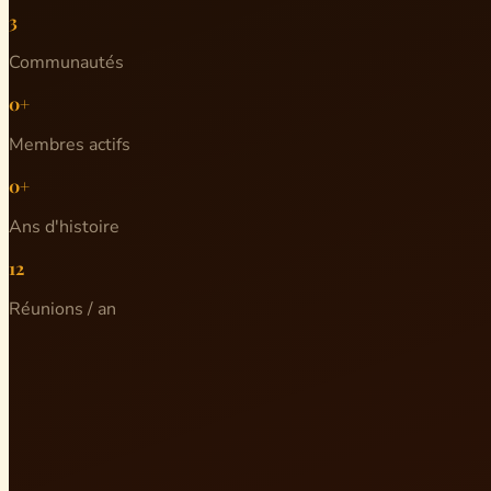
3
Communautés
0+
Membres actifs
0+
Ans d'histoire
12
Réunions / an