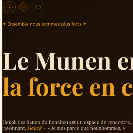
✦ Ensemble nous sommes plus forts ✦
Le Munen e
la force en
Hekok (les Banen du Benelux) est un espace de rencontre, 
rayonnant.
Hekok
— « Je suis parce que nous sommes. »