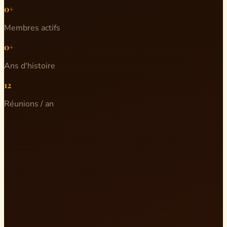
0+
Membres actifs
0+
Ans d'histoire
12
Réunions / an