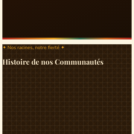
✦ Nos racines, notre fierté ✦
Histoire de nos Communautés
ND
ndikiniméki
Origines
Berceau historique du peuple Banen, Ndikiniméki est