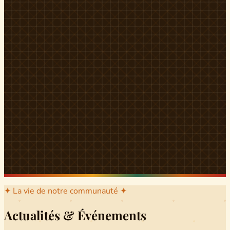
l'arrondissement mère dont sont issus les grands clans qui
ont peuplé Yingui et Nitoukou. Peuple acéphale et fier,
chaque
Munen
régnait sur sa colline en homme libre
Ifeyu
, gouverné non par un roi mais par un patriarche-
devin, garant de la destinée collective.
Traditions
La langue du pays est le
Tunen
, parlée par tous les Banen
et déclinée en plusieurs dialectes selon les cantons. Le
pays Banen s'étend des confins d'Iboutoul au nord
jusqu'aux terres d'Indik Biakat au sud, formant un espace
culturel homogène et cohérent. Aujourd'hui, des cours
de
Tunen
sont dispensés dans les établissements
secondaires de Ndikinimeki, articulés en trois variantes :
Alinga, Toboagn et Fombo pour couvrir l'ensemble des
locuteurs Banen.
Découvrir Ndiki →
✦ La vie de notre communauté ✦
Actualités & Événements