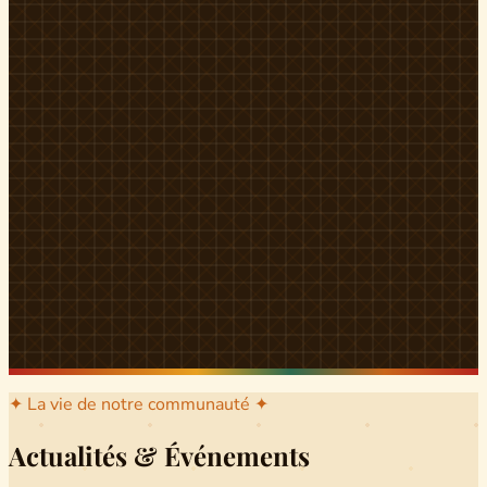
l'arrondissement mère dont sont issus les grands clans qui
ont peuplé Yingui et Nitoukou. Peuple acéphale et fier,
chaque
Munen
régnait sur sa colline en homme libre
Ifeyu
, gouverné non par un roi mais par un patriarche-
devin, garant de la destinée collective.
Traditions
La langue du pays est le
Tunen
, parlée par tous les Banen
et déclinée en plusieurs dialectes selon les cantons. Le
pays Banen s'étend des confins d'Iboutoul au nord
jusqu'aux terres d'Indik Biakat au sud, formant un espace
culturel homogène et cohérent. Aujourd'hui, des cours
de
Tunen
sont dispensés dans les établissements
secondaires de Ndikinimeki, articulés en trois variantes :
Alinga, Toboagn et Fombo pour couvrir l'ensemble des
locuteurs Banen.
Découvrir Ndiki →
✦ La vie de notre communauté ✦
Actualités & Événements