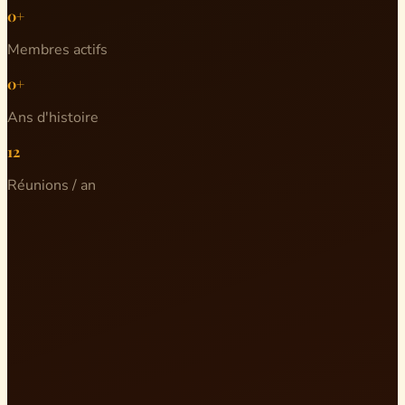
0+
Membres actifs
0+
Ans d'histoire
12
Réunions / an