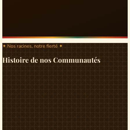
✦ Nos racines, notre fierté ✦
Histoire de nos Communautés
ND
ndikiniméki
Origines
Berceau historique du peuple Banen, Ndikiniméki est