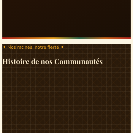
✦ Nos racines, notre fierté ✦
Histoire de nos Communautés
ND
ndikiniméki
Origines
Berceau historique du peuple Banen, Ndikiniméki est