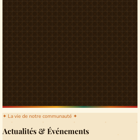
l'arrondissement mère dont sont issus les grands clans qui
ont peuplé Yingui et Nitoukou. Peuple acéphale et fier,
chaque
Munen
régnait sur sa colline en homme libre
Ifeyu
, gouverné non par un roi mais par un patriarche-
devin, garant de la destinée collective.
Traditions
La langue du pays est le
Tunen
, parlée par tous les Banen
et déclinée en plusieurs dialectes selon les cantons. Le
pays Banen s'étend des confins d'Iboutoul au nord
jusqu'aux terres d'Indik Biakat au sud, formant un espace
culturel homogène et cohérent. Aujourd'hui, des cours
de
Tunen
sont dispensés dans les établissements
secondaires de Ndikinimeki, articulés en trois variantes :
Alinga, Toboagn et Fombo pour couvrir l'ensemble des
locuteurs Banen.
Découvrir Ndiki →
✦ La vie de notre communauté ✦
Actualités & Événements