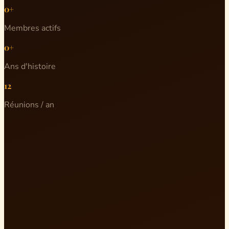
0+
Membres actifs
0+
Ans d'histoire
12
Réunions / an