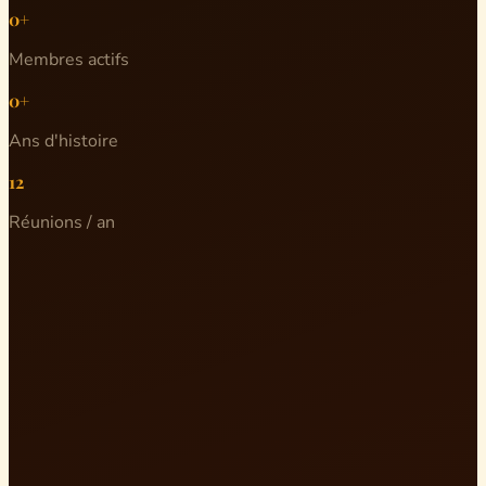
0+
Membres actifs
0+
Ans d'histoire
12
Réunions / an