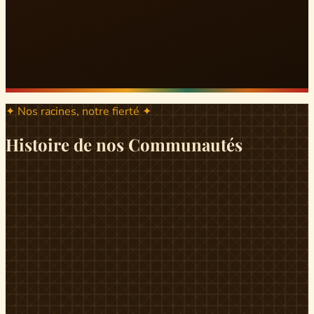
✦ Nos racines, notre fierté ✦
Histoire de nos Communautés
ND
ndikiniméki
Origines
Berceau historique du peuple Banen, Ndikiniméki est