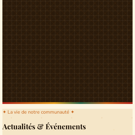
l'arrondissement mère dont sont issus les grands clans qui
ont peuplé Yingui et Nitoukou. Peuple acéphale et fier,
chaque
Munen
régnait sur sa colline en homme libre
Ifeyu
, gouverné non par un roi mais par un patriarche-
devin, garant de la destinée collective.
Traditions
La langue du pays est le
Tunen
, parlée par tous les Banen
et déclinée en plusieurs dialectes selon les cantons. Le
pays Banen s'étend des confins d'Iboutoul au nord
jusqu'aux terres d'Indik Biakat au sud, formant un espace
culturel homogène et cohérent. Aujourd'hui, des cours
de
Tunen
sont dispensés dans les établissements
secondaires de Ndikinimeki, articulés en trois variantes :
Alinga, Toboagn et Fombo pour couvrir l'ensemble des
locuteurs Banen.
Découvrir Ndiki →
✦ La vie de notre communauté ✦
Actualités & Événements