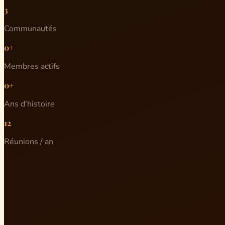
3
Communautés
0+
Membres actifs
0+
Ans d'histoire
12
Réunions / an