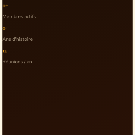
0+
Membres actifs
0+
Ans d'histoire
12
Réunions / an