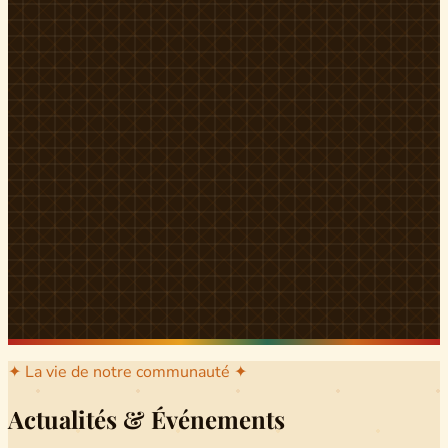
l'arrondissement mère dont sont issus les grands clans qui
ont peuplé Yingui et Nitoukou. Peuple acéphale et fier,
chaque
Munen
régnait sur sa colline en homme libre
Ifeyu
, gouverné non par un roi mais par un patriarche-
devin, garant de la destinée collective.
Traditions
La langue du pays est le
Tunen
, parlée par tous les Banen
et déclinée en plusieurs dialectes selon les cantons. Le
pays Banen s'étend des confins d'Iboutoul au nord
jusqu'aux terres d'Indik Biakat au sud, formant un espace
culturel homogène et cohérent. Aujourd'hui, des cours
de
Tunen
sont dispensés dans les établissements
secondaires de Ndikinimeki, articulés en trois variantes :
Alinga, Toboagn et Fombo pour couvrir l'ensemble des
locuteurs Banen.
Découvrir Ndiki →
✦ La vie de notre communauté ✦
Actualités & Événements