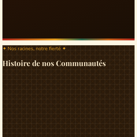
✦ Nos racines, notre fierté ✦
Histoire de nos Communautés
ND
ndikiniméki
Origines
Berceau historique du peuple Banen, Ndikiniméki est