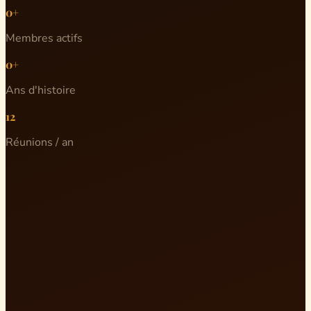
0+
Membres actifs
0+
Ans d'histoire
12
Réunions / an