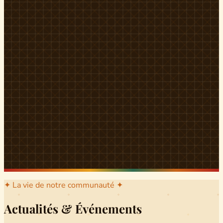
l'arrondissement mère dont sont issus les grands clans qui
ont peuplé Yingui et Nitoukou. Peuple acéphale et fier,
chaque
Munen
régnait sur sa colline en homme libre
Ifeyu
, gouverné non par un roi mais par un patriarche-
devin, garant de la destinée collective.
Traditions
La langue du pays est le
Tunen
, parlée par tous les Banen
et déclinée en plusieurs dialectes selon les cantons. Le
pays Banen s'étend des confins d'Iboutoul au nord
jusqu'aux terres d'Indik Biakat au sud, formant un espace
culturel homogène et cohérent. Aujourd'hui, des cours
de
Tunen
sont dispensés dans les établissements
secondaires de Ndikinimeki, articulés en trois variantes :
Alinga, Toboagn et Fombo pour couvrir l'ensemble des
locuteurs Banen.
Découvrir Ndiki →
✦ La vie de notre communauté ✦
Actualités & Événements