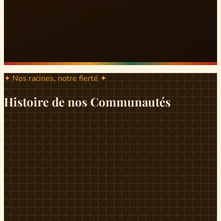
✦ Nos racines, notre fierté ✦
Histoire de nos Communautés
ND
ndikiniméki
Origines
Berceau historique du peuple Banen, Ndikiniméki est