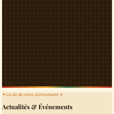
l'arrondissement mère dont sont issus les grands clans qui
ont peuplé Yingui et Nitoukou. Peuple acéphale et fier,
chaque
Munen
régnait sur sa colline en homme libre
Ifeyu
, gouverné non par un roi mais par un patriarche-
devin, garant de la destinée collective.
Traditions
La langue du pays est le
Tunen
, parlée par tous les Banen
et déclinée en plusieurs dialectes selon les cantons. Le
pays Banen s'étend des confins d'Iboutoul au nord
jusqu'aux terres d'Indik Biakat au sud, formant un espace
culturel homogène et cohérent. Aujourd'hui, des cours
de
Tunen
sont dispensés dans les établissements
secondaires de Ndikinimeki, articulés en trois variantes :
Alinga, Toboagn et Fombo pour couvrir l'ensemble des
locuteurs Banen.
Découvrir Ndiki →
✦ La vie de notre communauté ✦
Actualités & Événements