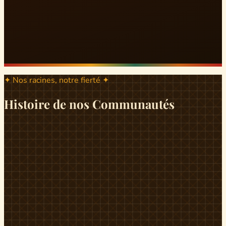
✦ Nos racines, notre fierté ✦
Histoire de nos Communautés
ND
ndikiniméki
Origines
Berceau historique du peuple Banen, Ndikiniméki est