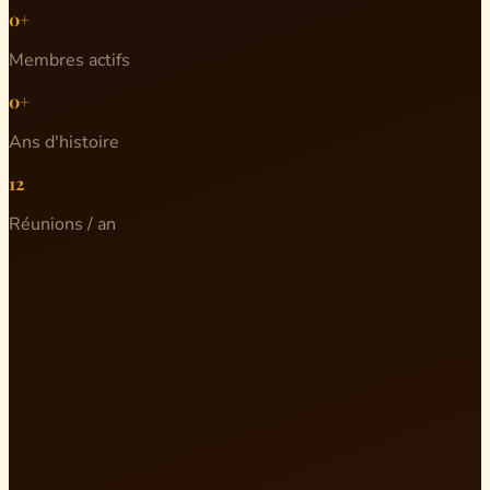
0+
Membres actifs
0+
Ans d'histoire
12
Réunions / an