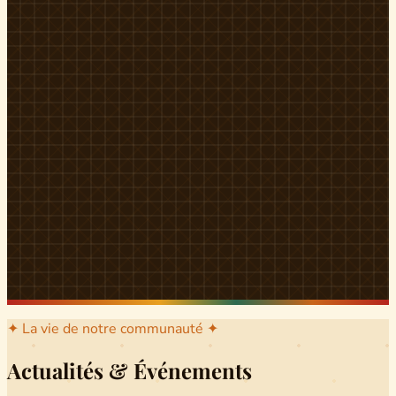
l'arrondissement mère dont sont issus les grands clans qui
ont peuplé Yingui et Nitoukou. Peuple acéphale et fier,
chaque
Munen
régnait sur sa colline en homme libre
Ifeyu
, gouverné non par un roi mais par un patriarche-
devin, garant de la destinée collective.
Traditions
La langue du pays est le
Tunen
, parlée par tous les Banen
et déclinée en plusieurs dialectes selon les cantons. Le
pays Banen s'étend des confins d'Iboutoul au nord
jusqu'aux terres d'Indik Biakat au sud, formant un espace
culturel homogène et cohérent. Aujourd'hui, des cours
de
Tunen
sont dispensés dans les établissements
secondaires de Ndikinimeki, articulés en trois variantes :
Alinga, Toboagn et Fombo pour couvrir l'ensemble des
locuteurs Banen.
Découvrir Ndiki →
✦ La vie de notre communauté ✦
Actualités & Événements