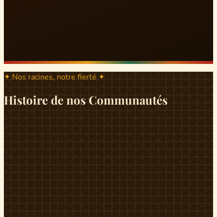
✦ Nos racines, notre fierté ✦
Histoire de nos Communautés
ND
ndikiniméki
Origines
Berceau historique du peuple Banen, Ndikiniméki est