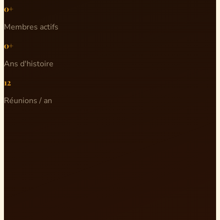
0+
Membres actifs
0+
Ans d'histoire
12
Réunions / an