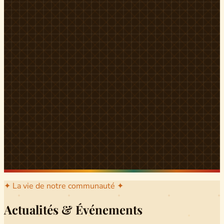
l'arrondissement mère dont sont issus les grands clans qui
ont peuplé Yingui et Nitoukou. Peuple acéphale et fier,
chaque
Munen
régnait sur sa colline en homme libre
Ifeyu
, gouverné non par un roi mais par un patriarche-
devin, garant de la destinée collective.
Traditions
La langue du pays est le
Tunen
, parlée par tous les Banen
et déclinée en plusieurs dialectes selon les cantons. Le
pays Banen s'étend des confins d'Iboutoul au nord
jusqu'aux terres d'Indik Biakat au sud, formant un espace
culturel homogène et cohérent. Aujourd'hui, des cours
de
Tunen
sont dispensés dans les établissements
secondaires de Ndikinimeki, articulés en trois variantes :
Alinga, Toboagn et Fombo pour couvrir l'ensemble des
locuteurs Banen.
Découvrir Ndiki →
✦ La vie de notre communauté ✦
Actualités & Événements