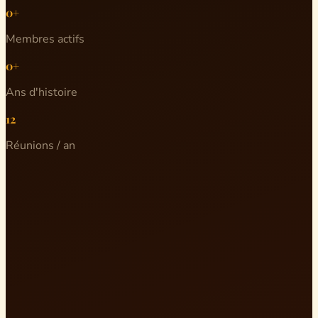
0+
Membres actifs
0+
Ans d'histoire
12
Réunions / an