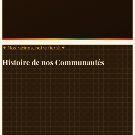
✦ Nos racines, notre fierté ✦
Histoire de nos Communautés
ND
ndikiniméki
Origines
Berceau historique du peuple Banen, Ndikiniméki est