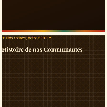
✦ Nos racines, notre fierté ✦
Histoire de nos Communautés
ND
ndikiniméki
Origines
Berceau historique du peuple Banen, Ndikiniméki est