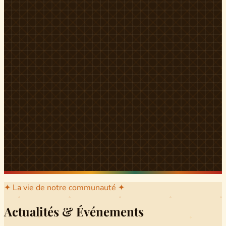
l'arrondissement mère dont sont issus les grands clans qui
ont peuplé Yingui et Nitoukou. Peuple acéphale et fier,
chaque
Munen
régnait sur sa colline en homme libre
Ifeyu
, gouverné non par un roi mais par un patriarche-
devin, garant de la destinée collective.
Traditions
La langue du pays est le
Tunen
, parlée par tous les Banen
et déclinée en plusieurs dialectes selon les cantons. Le
pays Banen s'étend des confins d'Iboutoul au nord
jusqu'aux terres d'Indik Biakat au sud, formant un espace
culturel homogène et cohérent. Aujourd'hui, des cours
de
Tunen
sont dispensés dans les établissements
secondaires de Ndikinimeki, articulés en trois variantes :
Alinga, Toboagn et Fombo pour couvrir l'ensemble des
locuteurs Banen.
Découvrir Ndiki →
✦ La vie de notre communauté ✦
Actualités & Événements