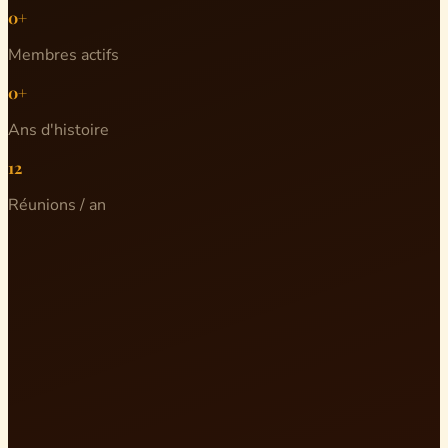
0+
Membres actifs
0+
Ans d'histoire
12
Réunions / an