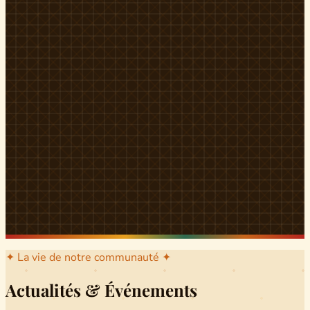
l'arrondissement mère dont sont issus les grands clans qui
ont peuplé Yingui et Nitoukou. Peuple acéphale et fier,
chaque
Munen
régnait sur sa colline en homme libre
Ifeyu
, gouverné non par un roi mais par un patriarche-
devin, garant de la destinée collective.
Traditions
La langue du pays est le
Tunen
, parlée par tous les Banen
et déclinée en plusieurs dialectes selon les cantons. Le
pays Banen s'étend des confins d'Iboutoul au nord
jusqu'aux terres d'Indik Biakat au sud, formant un espace
culturel homogène et cohérent. Aujourd'hui, des cours
de
Tunen
sont dispensés dans les établissements
secondaires de Ndikinimeki, articulés en trois variantes :
Alinga, Toboagn et Fombo pour couvrir l'ensemble des
locuteurs Banen.
Découvrir Ndiki →
✦ La vie de notre communauté ✦
Actualités & Événements