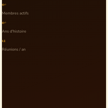
0+
Membres actifs
0+
Ans d'histoire
12
Réunions / an