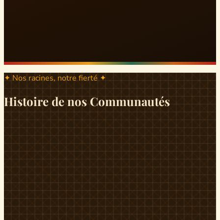
✦ Nos racines, notre fierté ✦
Histoire de nos Communautés
ND
ndikiniméki
Origines
Berceau historique du peuple Banen, Ndikiniméki est