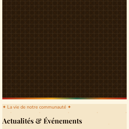
l'arrondissement mère dont sont issus les grands clans qui
ont peuplé Yingui et Nitoukou. Peuple acéphale et fier,
chaque
Munen
régnait sur sa colline en homme libre
Ifeyu
, gouverné non par un roi mais par un patriarche-
devin, garant de la destinée collective.
Traditions
La langue du pays est le
Tunen
, parlée par tous les Banen
et déclinée en plusieurs dialectes selon les cantons. Le
pays Banen s'étend des confins d'Iboutoul au nord
jusqu'aux terres d'Indik Biakat au sud, formant un espace
culturel homogène et cohérent. Aujourd'hui, des cours
de
Tunen
sont dispensés dans les établissements
secondaires de Ndikinimeki, articulés en trois variantes :
Alinga, Toboagn et Fombo pour couvrir l'ensemble des
locuteurs Banen.
Découvrir Ndiki →
✦ La vie de notre communauté ✦
Actualités & Événements