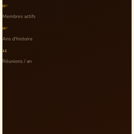
0+
Membres actifs
0+
Ans d'histoire
12
Réunions / an