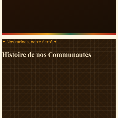
✦ Nos racines, notre fierté ✦
Histoire de nos Communautés
ND
ndikiniméki
Origines
Berceau historique du peuple Banen, Ndikiniméki est