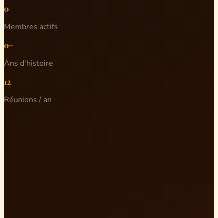
0+
Membres actifs
0+
Ans d'histoire
12
Réunions / an