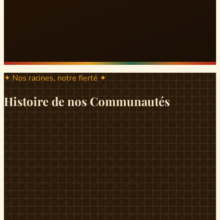
✦ Nos racines, notre fierté ✦
Histoire de nos Communautés
ND
ndikiniméki
Origines
Berceau historique du peuple Banen, Ndikiniméki est