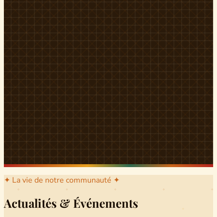
l'arrondissement mère dont sont issus les grands clans qui
ont peuplé Yingui et Nitoukou. Peuple acéphale et fier,
chaque
Munen
régnait sur sa colline en homme libre
Ifeyu
, gouverné non par un roi mais par un patriarche-
devin, garant de la destinée collective.
Traditions
La langue du pays est le
Tunen
, parlée par tous les Banen
et déclinée en plusieurs dialectes selon les cantons. Le
pays Banen s'étend des confins d'Iboutoul au nord
jusqu'aux terres d'Indik Biakat au sud, formant un espace
culturel homogène et cohérent. Aujourd'hui, des cours
de
Tunen
sont dispensés dans les établissements
secondaires de Ndikinimeki, articulés en trois variantes :
Alinga, Toboagn et Fombo pour couvrir l'ensemble des
locuteurs Banen.
Découvrir Ndiki →
✦ La vie de notre communauté ✦
Actualités & Événements