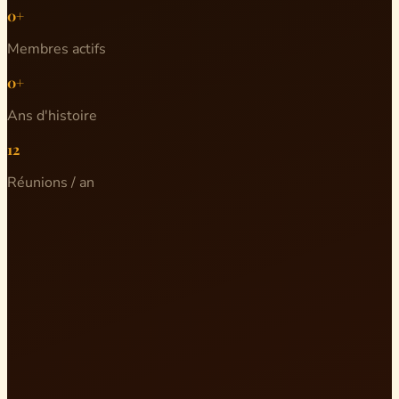
0+
Membres actifs
0+
Ans d'histoire
12
Réunions / an