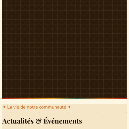
l'arrondissement mère dont sont issus les grands clans qui
ont peuplé Yingui et Nitoukou. Peuple acéphale et fier,
chaque
Munen
régnait sur sa colline en homme libre
Ifeyu
, gouverné non par un roi mais par un patriarche-
devin, garant de la destinée collective.
Traditions
La langue du pays est le
Tunen
, parlée par tous les Banen
et déclinée en plusieurs dialectes selon les cantons. Le
pays Banen s'étend des confins d'Iboutoul au nord
jusqu'aux terres d'Indik Biakat au sud, formant un espace
culturel homogène et cohérent. Aujourd'hui, des cours
de
Tunen
sont dispensés dans les établissements
secondaires de Ndikinimeki, articulés en trois variantes :
Alinga, Toboagn et Fombo pour couvrir l'ensemble des
locuteurs Banen.
Découvrir Ndiki →
✦ La vie de notre communauté ✦
Actualités & Événements