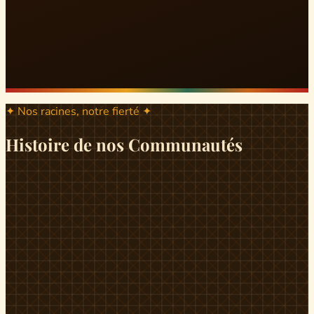
✦ Nos racines, notre fierté ✦
Histoire de nos Communautés
ND
ndikiniméki
Origines
Berceau historique du peuple Banen, Ndikiniméki est