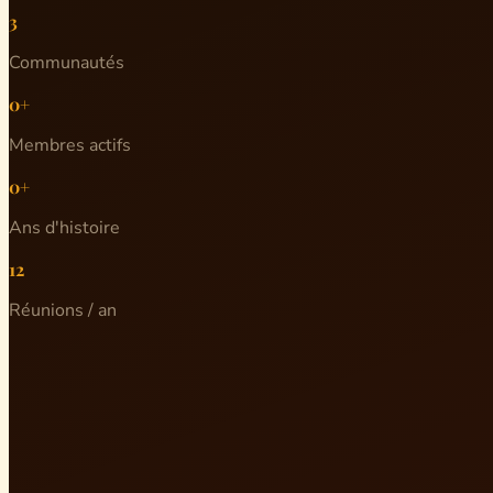
3
Communautés
0+
Membres actifs
0+
Ans d'histoire
12
Réunions / an