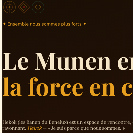
✦ Ensemble nous sommes plus forts ✦
Le Munen e
la force en
Hekok (les Banen du Benelux) est un espace de rencontre, 
rayonnant.
Hekok
— « Je suis parce que nous sommes. »