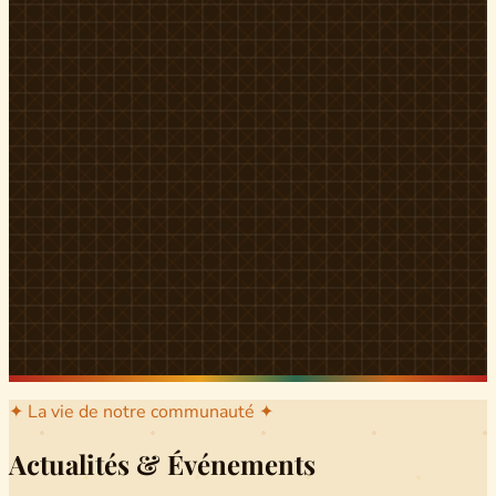
l'arrondissement mère dont sont issus les grands clans qui
ont peuplé Yingui et Nitoukou. Peuple acéphale et fier,
chaque
Munen
régnait sur sa colline en homme libre
Ifeyu
, gouverné non par un roi mais par un patriarche-
devin, garant de la destinée collective.
Traditions
La langue du pays est le
Tunen
, parlée par tous les Banen
et déclinée en plusieurs dialectes selon les cantons. Le
pays Banen s'étend des confins d'Iboutoul au nord
jusqu'aux terres d'Indik Biakat au sud, formant un espace
culturel homogène et cohérent. Aujourd'hui, des cours
de
Tunen
sont dispensés dans les établissements
secondaires de Ndikinimeki, articulés en trois variantes :
Alinga, Toboagn et Fombo pour couvrir l'ensemble des
locuteurs Banen.
Découvrir Ndiki →
✦ La vie de notre communauté ✦
Actualités & Événements