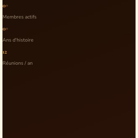
0+
Membres actifs
0+
Ans d'histoire
12
Réunions / an