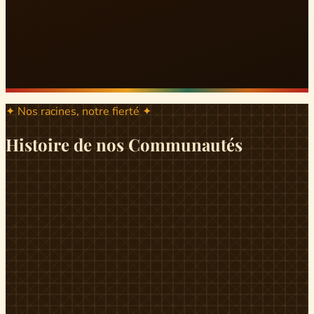
✦ Nos racines, notre fierté ✦
Histoire de nos Communautés
ND
ndikiniméki
Origines
Berceau historique du peuple Banen, Ndikiniméki est