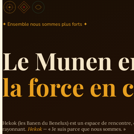
✦ Ensemble nous sommes plus forts ✦
Le Munen e
la force en
Hekok (les Banen du Benelux) est un espace de rencontre, 
rayonnant.
Hekok
— « Je suis parce que nous sommes. »