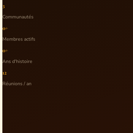
3
Communautés
0+
Membres actifs
0+
Ans d'histoire
12
Réunions / an