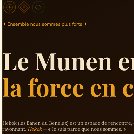
✦ Ensemble nous sommes plus forts ✦
Le Munen e
la force en
Hekok (les Banen du Benelux) est un espace de rencontre, 
rayonnant.
Hekok
— « Je suis parce que nous sommes. »