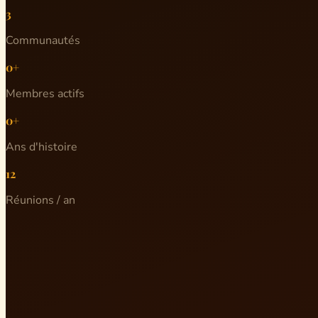
3
Communautés
0+
Membres actifs
0+
Ans d'histoire
12
Réunions / an