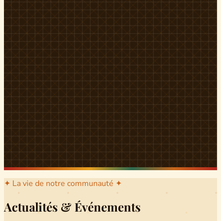
l'arrondissement mère dont sont issus les grands clans qui
ont peuplé Yingui et Nitoukou. Peuple acéphale et fier,
chaque
Munen
régnait sur sa colline en homme libre
Ifeyu
, gouverné non par un roi mais par un patriarche-
devin, garant de la destinée collective.
Traditions
La langue du pays est le
Tunen
, parlée par tous les Banen
et déclinée en plusieurs dialectes selon les cantons. Le
pays Banen s'étend des confins d'Iboutoul au nord
jusqu'aux terres d'Indik Biakat au sud, formant un espace
culturel homogène et cohérent. Aujourd'hui, des cours
de
Tunen
sont dispensés dans les établissements
secondaires de Ndikinimeki, articulés en trois variantes :
Alinga, Toboagn et Fombo pour couvrir l'ensemble des
locuteurs Banen.
Découvrir Ndiki →
✦ La vie de notre communauté ✦
Actualités & Événements