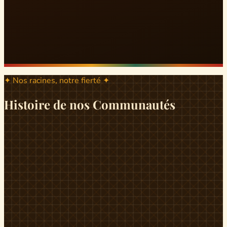
✦ Nos racines, notre fierté ✦
Histoire de nos Communautés
ND
ndikiniméki
Origines
Berceau historique du peuple Banen, Ndikiniméki est