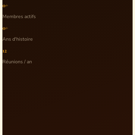
0+
Membres actifs
0+
Ans d'histoire
12
Réunions / an