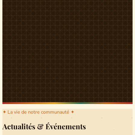
l'arrondissement mère dont sont issus les grands clans qui
ont peuplé Yingui et Nitoukou. Peuple acéphale et fier,
chaque
Munen
régnait sur sa colline en homme libre
Ifeyu
, gouverné non par un roi mais par un patriarche-
devin, garant de la destinée collective.
Traditions
La langue du pays est le
Tunen
, parlée par tous les Banen
et déclinée en plusieurs dialectes selon les cantons. Le
pays Banen s'étend des confins d'Iboutoul au nord
jusqu'aux terres d'Indik Biakat au sud, formant un espace
culturel homogène et cohérent. Aujourd'hui, des cours
de
Tunen
sont dispensés dans les établissements
secondaires de Ndikinimeki, articulés en trois variantes :
Alinga, Toboagn et Fombo pour couvrir l'ensemble des
locuteurs Banen.
Découvrir Ndiki →
✦ La vie de notre communauté ✦
Actualités & Événements