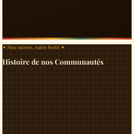
✦ Nos racines, notre fierté ✦
Histoire de nos Communautés
ND
ndikiniméki
Origines
Berceau historique du peuple Banen, Ndikiniméki est