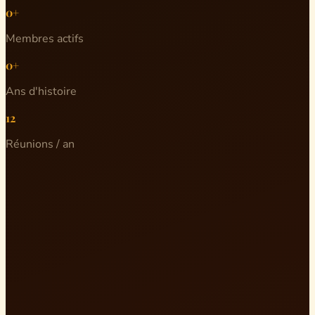
0+
Membres actifs
0+
Ans d'histoire
12
Réunions / an