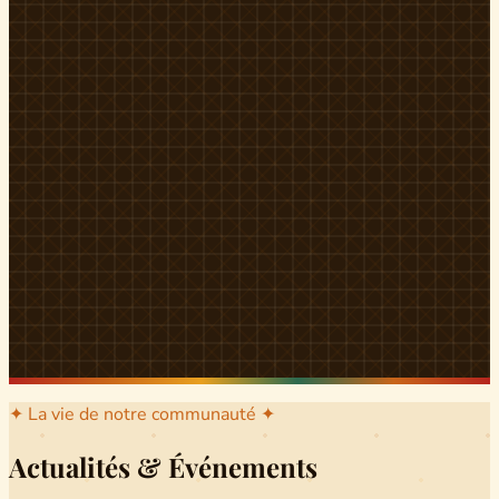
l'arrondissement mère dont sont issus les grands clans qui
ont peuplé Yingui et Nitoukou. Peuple acéphale et fier,
chaque
Munen
régnait sur sa colline en homme libre
Ifeyu
, gouverné non par un roi mais par un patriarche-
devin, garant de la destinée collective.
Traditions
La langue du pays est le
Tunen
, parlée par tous les Banen
et déclinée en plusieurs dialectes selon les cantons. Le
pays Banen s'étend des confins d'Iboutoul au nord
jusqu'aux terres d'Indik Biakat au sud, formant un espace
culturel homogène et cohérent. Aujourd'hui, des cours
de
Tunen
sont dispensés dans les établissements
secondaires de Ndikinimeki, articulés en trois variantes :
Alinga, Toboagn et Fombo pour couvrir l'ensemble des
locuteurs Banen.
Découvrir Ndiki →
✦ La vie de notre communauté ✦
Actualités & Événements