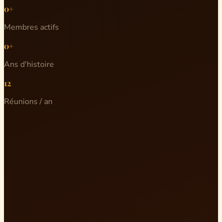
0+
Membres actifs
0+
Ans d'histoire
12
Réunions / an