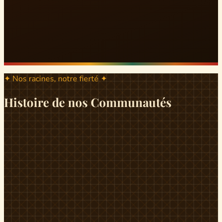
✦ Nos racines, notre fierté ✦
Histoire de nos Communautés
ND
ndikiniméki
Origines
Berceau historique du peuple Banen, Ndikiniméki est