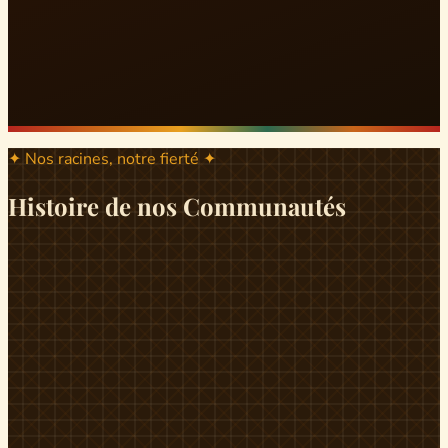
✦ Nos racines, notre fierté ✦
Histoire de nos Communautés
ND
ndikiniméki
Origines
Berceau historique du peuple Banen, Ndikiniméki est