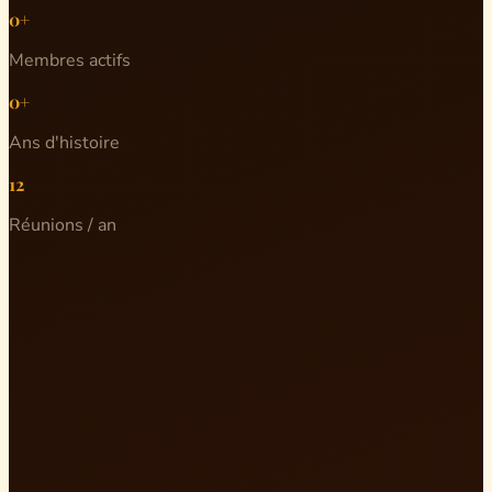
0+
Membres actifs
0+
Ans d'histoire
12
Réunions / an