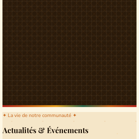
l'arrondissement mère dont sont issus les grands clans qui
ont peuplé Yingui et Nitoukou. Peuple acéphale et fier,
chaque
Munen
régnait sur sa colline en homme libre
Ifeyu
, gouverné non par un roi mais par un patriarche-
devin, garant de la destinée collective.
Traditions
La langue du pays est le
Tunen
, parlée par tous les Banen
et déclinée en plusieurs dialectes selon les cantons. Le
pays Banen s'étend des confins d'Iboutoul au nord
jusqu'aux terres d'Indik Biakat au sud, formant un espace
culturel homogène et cohérent. Aujourd'hui, des cours
de
Tunen
sont dispensés dans les établissements
secondaires de Ndikinimeki, articulés en trois variantes :
Alinga, Toboagn et Fombo pour couvrir l'ensemble des
locuteurs Banen.
Découvrir Ndiki →
✦ La vie de notre communauté ✦
Actualités & Événements