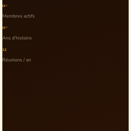
0+
Membres actifs
0+
Ans d'histoire
12
Réunions / an