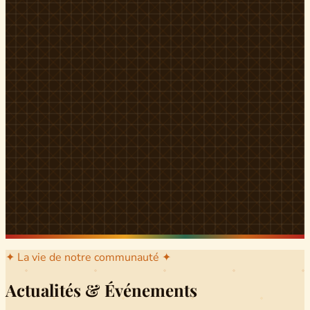
l'arrondissement mère dont sont issus les grands clans qui
ont peuplé Yingui et Nitoukou. Peuple acéphale et fier,
chaque
Munen
régnait sur sa colline en homme libre
Ifeyu
, gouverné non par un roi mais par un patriarche-
devin, garant de la destinée collective.
Traditions
La langue du pays est le
Tunen
, parlée par tous les Banen
et déclinée en plusieurs dialectes selon les cantons. Le
pays Banen s'étend des confins d'Iboutoul au nord
jusqu'aux terres d'Indik Biakat au sud, formant un espace
culturel homogène et cohérent. Aujourd'hui, des cours
de
Tunen
sont dispensés dans les établissements
secondaires de Ndikinimeki, articulés en trois variantes :
Alinga, Toboagn et Fombo pour couvrir l'ensemble des
locuteurs Banen.
Découvrir Ndiki →
✦ La vie de notre communauté ✦
Actualités & Événements