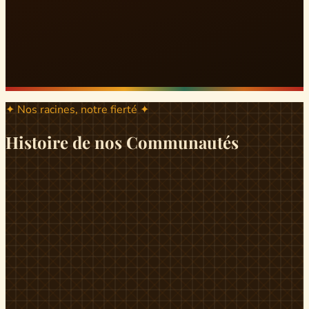
✦ Nos racines, notre fierté ✦
Histoire de nos Communautés
ND
ndikiniméki
Origines
Berceau historique du peuple Banen, Ndikiniméki est